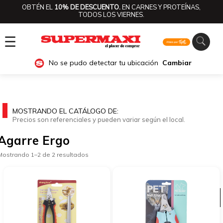
OBTÉN EL
10% DE DESCUENTO.
EN CARNES Y PROTEÍNAS,
TODOS LOS VIERNES.
☰
No se pudo detectar tu ubicación
Cambiar
MOSTRANDO EL CATÁLOGO DE:
Precios son referenciales y pueden variar según el local.
Agarre Ergo
Mostrando 1–2 de 2 resultados
Ver categorías