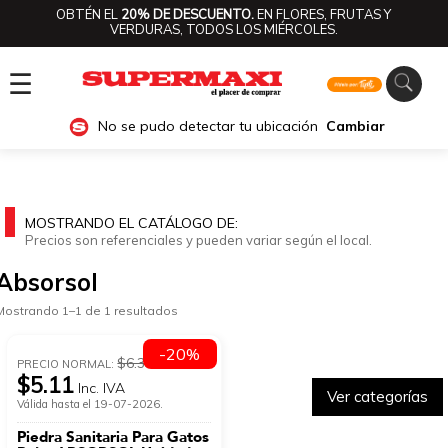
OBTÉN EL
20% DE DESCUENTO.
EN FLORES, FRUTAS Y
VERDURAS, TODOS LOS MIÉRCOLES.
☰
No se pudo detectar tu ubicación
Cambiar
MOSTRANDO EL CATÁLOGO DE:
Precios son referenciales y pueden variar según el local.
Absorsol
Mostrando 1–1 de 1 resultados
-20%
$6.39
PRECIO NORMAL:
$5.11
Inc. IVA
Ver categorías
Válida hasta el 19-07-2026.
Piedra Sanitaria Para Gatos