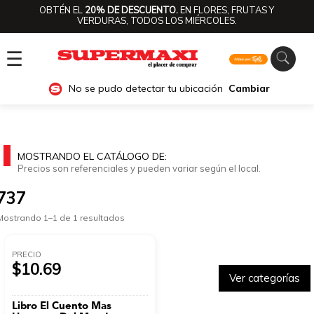
OBTÉN EL
20% DE DESCUENTO.
EN FLORES, FRUTAS Y
VERDURAS, TODOS LOS MIÉRCOLES.
☰
No se pudo detectar tu ubicación
Cambiar
MOSTRANDO EL CATÁLOGO DE:
Precios son referenciales y pueden variar según el local.
737
Mostrando 1–1 de 1 resultados
PRECIO
$10.69
Ver categorías
Libro El Cuento Mas