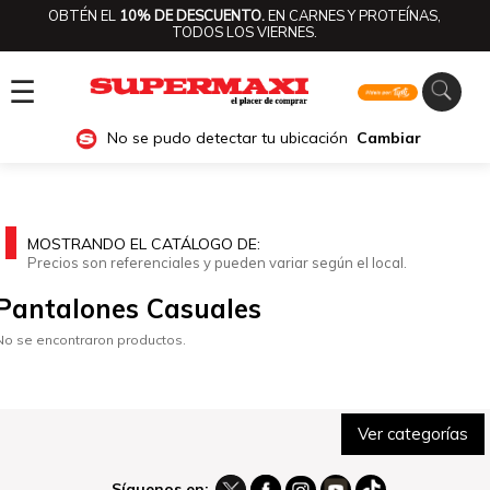
OBTÉN EL
10% DE DESCUENTO.
EN CARNES Y PROTEÍNAS,
TODOS LOS VIERNES.
☰
No se pudo detectar tu ubicación
Cambiar
MOSTRANDO EL CATÁLOGO DE:
Precios son referenciales y pueden variar según el local.
Pantalones Casuales
No se encontraron productos.
Ver categorías
Síguenos en: