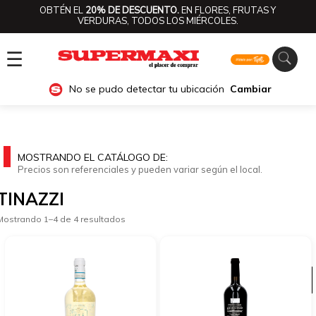
OBTÉN EL
20% DE DESCUENTO.
EN FLORES, FRUTAS Y
VERDURAS, TODOS LOS MIÉRCOLES.
☰
No se pudo detectar tu ubicación
Cambiar
MOSTRANDO EL CATÁLOGO DE:
Precios son referenciales y pueden variar según el local.
TINAZZI
Mostrando 1–4 de 4 resultados
Ver categorías