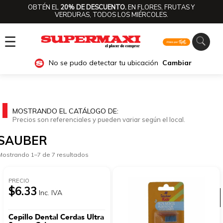
OBTÉN EL
20% DE DESCUENTO.
EN FLORES, FRUTAS Y
VERDURAS, TODOS LOS MIÉRCOLES.
☰
No se pudo detectar tu ubicación
Cambiar
MOSTRANDO EL CATÁLOGO DE:
Precios son referenciales y pueden variar según el local.
SAUBER
Mostrando 1–7 de 7 resultados
PRECIO
$6.33
Inc. IVA
Ver categorías
Cepillo Dental Cerdas Ultra