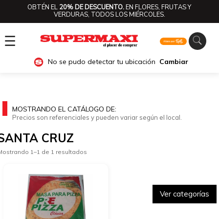
OBTÉN EL
20% DE DESCUENTO.
EN FLORES, FRUTAS Y
VERDURAS, TODOS LOS MIÉRCOLES.
☰
No se pudo detectar tu ubicación
Cambiar
MOSTRANDO EL CATÁLOGO DE:
Precios son referenciales y pueden variar según el local.
SANTA CRUZ
Mostrando 1–1 de 1 resultados
Ver categorías