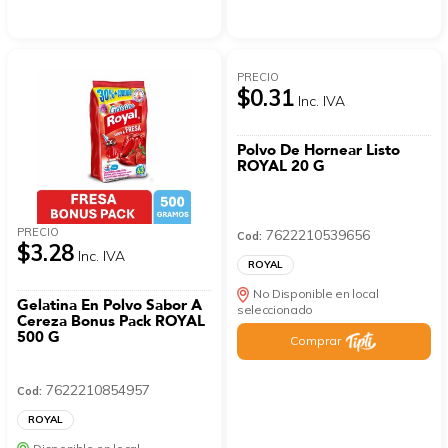
PRECIO
$0.31
Inc. IVA
Polvo De Hornear Listo
ROYAL 20 G
PRECIO
7622210539656
Cod:
$3.28
Inc. IVA
ROYAL
No Disponible en local
Gelatina En Polvo Sabor A
seleccionado
Cereza Bonus Pack ROYAL
500 G
Comprar
7622210854957
Cod:
ROYAL