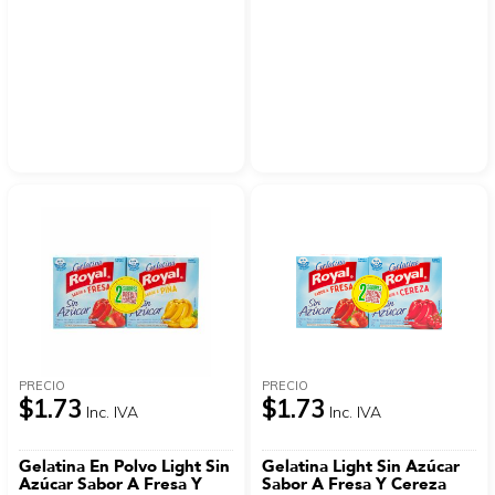
PRECIO
PRECIO
$1.73
$1.73
Inc. IVA
Inc. IVA
Gelatina En Polvo Light Sin
Gelatina Light Sin Azúcar
Azúcar Sabor A Fresa Y
Sabor A Fresa Y Cereza