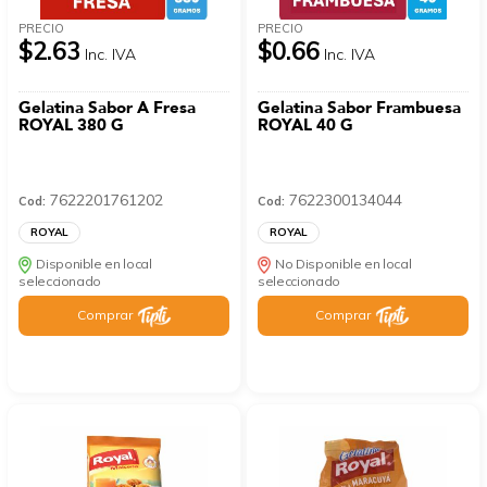
PRECIO
PRECIO
$2.63
$0.66
Inc. IVA
Inc. IVA
Gelatina Sabor A Fresa
Gelatina Sabor Frambuesa
ROYAL 380 G
ROYAL 40 G
7622201761202
7622300134044
Cod:
Cod:
ROYAL
ROYAL
Disponible en local
No Disponible en local
seleccionado
seleccionado
Comprar
Comprar