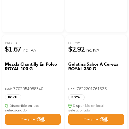
PRECIO
PRECIO
$1.67
$2.92
Inc. IVA
Inc. IVA
Mezcla Chantilly En Polvo
Gelatina Sabor A Cereza
ROYAL 100 G
ROYAL 380 G
7702054088340
7622201761325
Cod:
Cod:
ROYAL
ROYAL
Disponible en local
Disponible en local
seleccionado
seleccionado
Comprar
Comprar