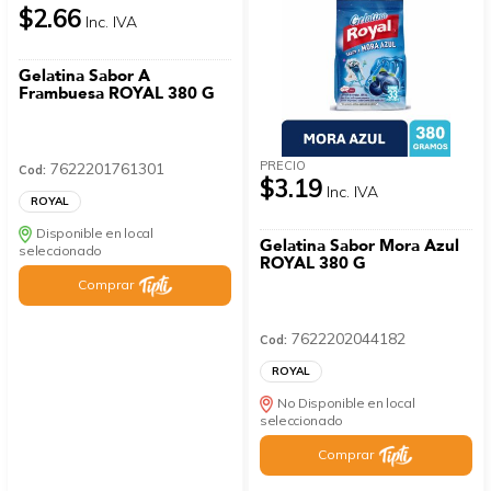
$2.66
Inc. IVA
Gelatina Sabor A
Frambuesa ROYAL 380 G
PRECIO
7622201761301
Cod:
$3.19
Inc. IVA
ROYAL
Disponible en local
Gelatina Sabor Mora Azul
seleccionado
ROYAL 380 G
Comprar
7622202044182
Cod:
ROYAL
No Disponible en local
seleccionado
Comprar