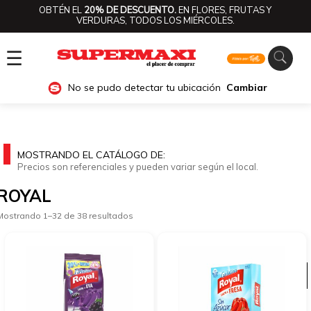
OBTÉN EL
20% DE DESCUENTO.
EN FLORES, FRUTAS Y
VERDURAS, TODOS LOS MIÉRCOLES.
☰
No se pudo detectar tu ubicación
Cambiar
MOSTRANDO EL CATÁLOGO DE:
Precios son referenciales y pueden variar según el local.
ROYAL
Mostrando 1–32 de 38 resultados
Ver categorías