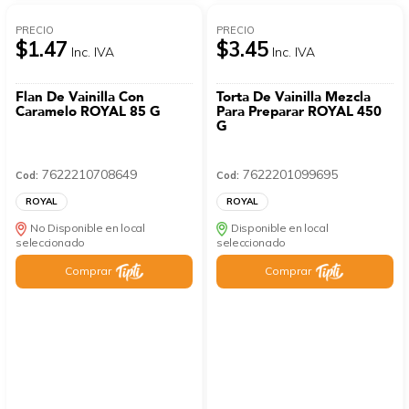
PRECIO
PRECIO
$1.47
$3.45
Inc. IVA
Inc. IVA
Flan De Vainilla Con
Torta De Vainilla Mezcla
Caramelo ROYAL 85 G
Para Preparar ROYAL 450
G
7622210708649
7622201099695
Cod:
Cod:
ROYAL
ROYAL
No Disponible en local
Disponible en local
seleccionado
seleccionado
Comprar
Comprar