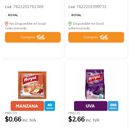
7622201761349
7622201099732
Cod:
Cod:
ROYAL
ROYAL
No Disponible en local
Disponible en local
seleccionado
seleccionado
Comprar
Comprar
PRECIO
PRECIO
$0.66
$2.66
Inc. IVA
Inc. IVA