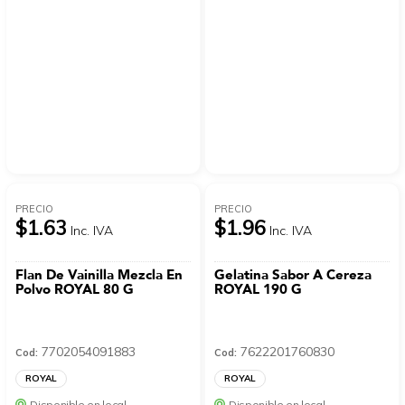
PRECIO
PRECIO
$1.63
$1.96
Inc. IVA
Inc. IVA
Flan De Vainilla Mezcla En
Gelatina Sabor A Cereza
Polvo ROYAL 80 G
ROYAL 190 G
7702054091883
7622201760830
Cod:
Cod:
ROYAL
ROYAL
Disponible en local
Disponible en local