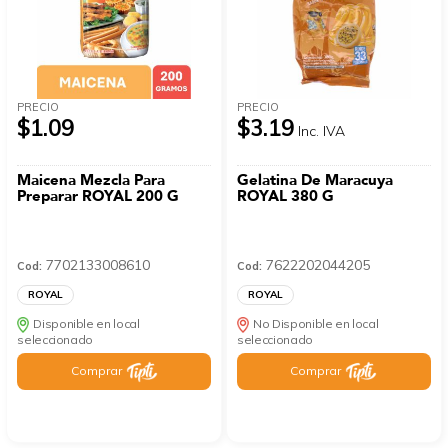
PRECIO
PRECIO
$1.09
$3.19
Inc. IVA
Maicena Mezcla Para
Gelatina De Maracuya
Preparar ROYAL 200 G
ROYAL 380 G
7702133008610
7622202044205
Cod:
Cod:
ROYAL
ROYAL
Disponible en local
No Disponible en local
seleccionado
seleccionado
Comprar
Comprar