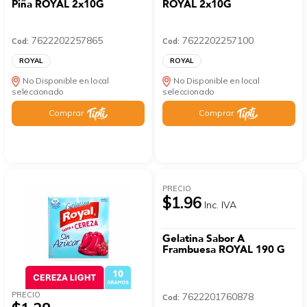
Piña ROYAL 2x10G
ROYAL 2x10G
7622202257865
7622202257100
Cod:
Cod:
ROYAL
ROYAL
No Disponible en local
No Disponible en local
seleccionado
seleccionado
Comprar
Comprar
PRECIO
$1.96
Inc. IVA
Gelatina Sabor A
Frambuesa ROYAL 190 G
PRECIO
7622201760878
Cod: