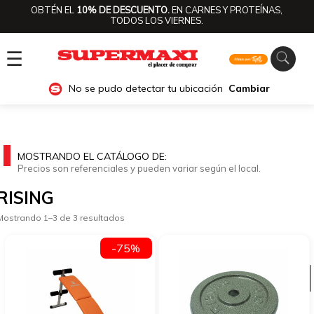
OBTÉN EL
10% DE DESCUENTO.
EN CARNES Y PROTEÍNAS,
TODOS LOS VIERNES.
☰
No se pudo detectar tu ubicación
Cambiar
MOSTRANDO EL CATÁLOGO DE:
Precios son referenciales y pueden variar según el local.
RISING
Mostrando 1–3 de 3 resultados
-75%
Ver categorías