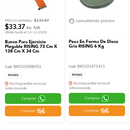
$133.47
consultando precios
PRECIO NORMAL:
$33.37
Inc. IVA
Válida hasta el 14-10-2026.
Pesa En Forma De Disco
Banco Para Ejercicio
Gris RISING 6 Kg
Plegable RISING 73 Cm X
138 Cm X 34 Cm
840101471411
840101698351
Cod:
Cod:
RISING
RISING
No Disponible en local
No Disponible en local
seleccionado
seleccionado
Comprar
Comprar
Comprar
Comprar