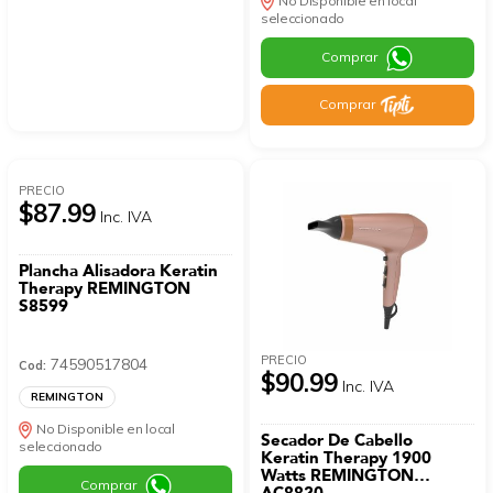
No Disponible en local
seleccionado
Comprar
Comprar
PRECIO
$87.99
Inc. IVA
Plancha Alisadora Keratin
Therapy REMINGTON
S8599
PRECIO
74590517804
Cod:
$90.99
Inc. IVA
REMINGTON
No Disponible en local
Secador De Cabello
seleccionado
Keratin Therapy 1900
Watts REMINGTON
Comprar