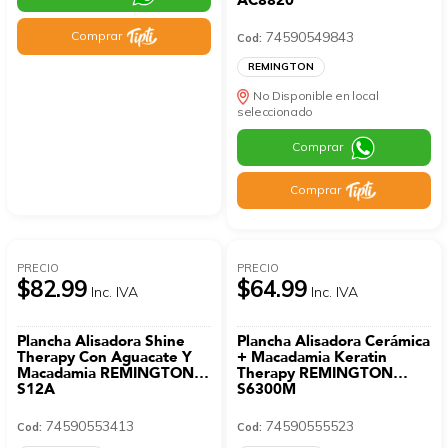
AC8820
Comprar
74590549843
Cod:
REMINGTON
No Disponible en local
seleccionado
Comprar
Comprar
PRECIO
PRECIO
$82.99
$64.99
Inc. IVA
Inc. IVA
Plancha Alisadora Shine
Plancha Alisadora Cerámica
Therapy Con Aguacate Y
+ Macadamia Keratin
Macadamia REMINGTON
Therapy REMINGTON
S12A
S6300M
74590553413
74590555523
Cod:
Cod: