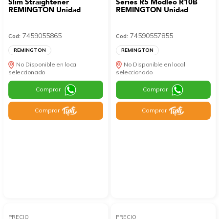
Slim Straightener
Series R5 Modleo R10B
REMINGTON Unidad
REMINGTON Unidad
7459055865
74590557855
Cod:
Cod:
REMINGTON
REMINGTON
No Disponible en local
No Disponible en local
seleccionado
seleccionado
Comprar
Comprar
Comprar
Comprar
PRECIO
PRECIO