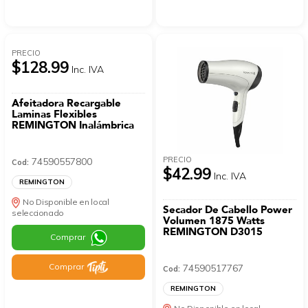
PRECIO
$128.99
Inc. IVA
Afeitadora Recargable
Laminas Flexibles
REMINGTON Inalámbrica
PRECIO
74590557800
Cod:
$42.99
Inc. IVA
REMINGTON
No Disponible en local
Secador De Cabello Power
seleccionado
Volumen 1875 Watts
REMINGTON D3015
Comprar
Comprar
74590517767
Cod:
REMINGTON