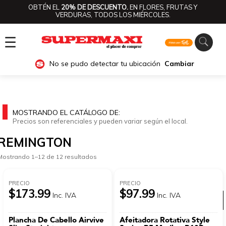
OBTÉN EL
20% DE DESCUENTO.
EN FLORES, FRUTAS Y
VERDURAS, TODOS LOS MIÉRCOLES.
☰
No se pudo detectar tu ubicación
Cambiar
MOSTRANDO EL CATÁLOGO DE:
Precios son referenciales y pueden variar según el local.
REMINGTON
Mostrando 1–12 de 12 resultados
PRECIO
PRECIO
$173.99
$97.99
Inc. IVA
Inc. IVA
Ver categorías
Plancha De Cabello Airvive
Afeitadora Rotativa Style