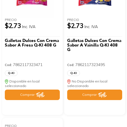
PRECIO
PRECIO
$2.73
$2.73
Inc. IVA
Inc. IVA
Galletas Dulces Con Crema
Galletas Dulces Con Crema
Sabor A Fresa Q-KI 408 G
Sabor A Vainilla Q-KI 408
G
7862117323471
7862117323495
Cod:
Cod:
Q-KI
Q-KI
Disponible en local
No Disponible en local
seleccionado
seleccionado
Comprar
Comprar
PRECIO