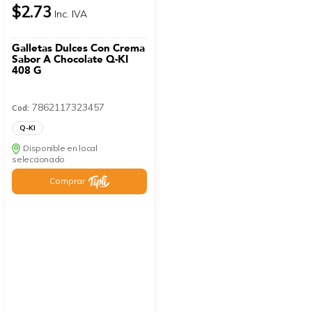
$2.73
Inc. IVA
Galletas Dulces Con Crema
Sabor A Chocolate Q-KI
408 G
7862117323457
Cod:
Q-KI
Disponible en local
seleccionado
Comprar