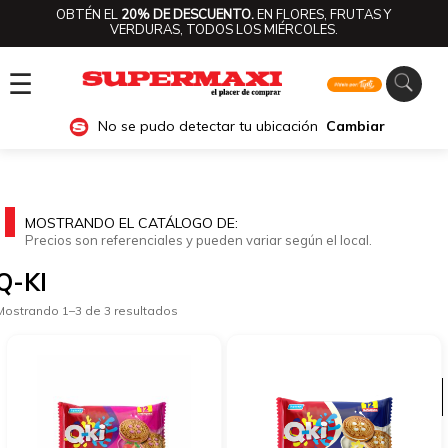
OBTÉN EL
20% DE DESCUENTO.
EN FLORES, FRUTAS Y
VERDURAS, TODOS LOS MIÉRCOLES.
☰
No se pudo detectar tu ubicación
Cambiar
MOSTRANDO EL CATÁLOGO DE:
Precios son referenciales y pueden variar según el local.
Q-KI
Mostrando 1–3 de 3 resultados
Ver categorías