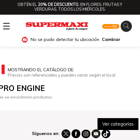
OBTÉN EL
20% DE DESCUENTO.
EN FLORES, FRUTAS Y
VERDURAS, TODOS LOS MIÉRCOLES.
☰
No se pudo detectar tu ubicación
Cambiar
MOSTRANDO EL CATÁLOGO DE:
Precios son referenciales y pueden variar según el local.
PRO ENGINE
No se encontraron productos.
Ver categorías
Síguenos en: