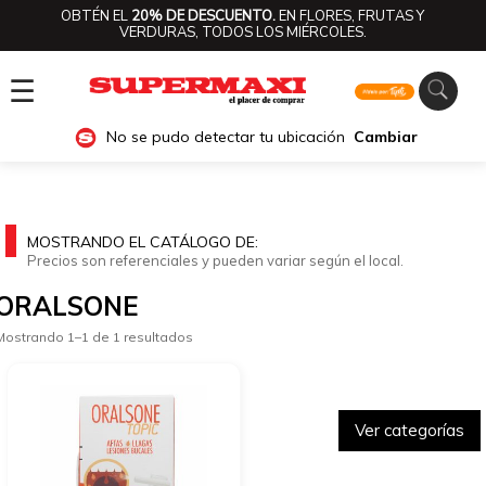
OBTÉN EL
20% DE DESCUENTO.
EN FLORES, FRUTAS Y
VERDURAS, TODOS LOS MIÉRCOLES.
☰
No se pudo detectar tu ubicación
Cambiar
MOSTRANDO EL CATÁLOGO DE:
Precios son referenciales y pueden variar según el local.
ORALSONE
Mostrando 1–1 de 1 resultados
Ver categorías