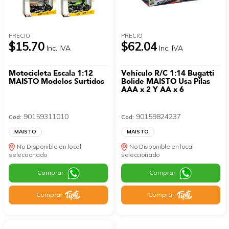
PRECIO
PRECIO
$15.70
$62.04
Inc. IVA
Inc. IVA
Motocicleta Escala 1:12
Vehículo R/C 1:14 Bugatti
MAISTO Modelos Surtidos
Bolide MAISTO Usa Pilas
AAA x 2 Y AA x 6
90159311010
90159824237
Cod:
Cod:
MAISTO
MAISTO
No Disponible en local
No Disponible en local
seleccionado
seleccionado
Comprar
Comprar
Comprar
Comprar