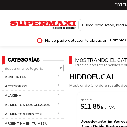
OBTÉN
No se pudo detectar tu ubicación
Cambiar
CATEGORÍAS
MOSTRANDO EL CAT
Precios son referenciales y p
Busca una categoría
HIDROFUGAL
ABARROTES
Mostrando 1–6 de 6 resultado
ACCESORIOS
ALACENA
PRECIO
$11.85
ALIMENTOS CONGELADOS
Inc. IVA
ALIMENTOS FRESCOS
Desodorante En Aeroso
ARGENTINA EN TU MESA
Dama Doble Protecció