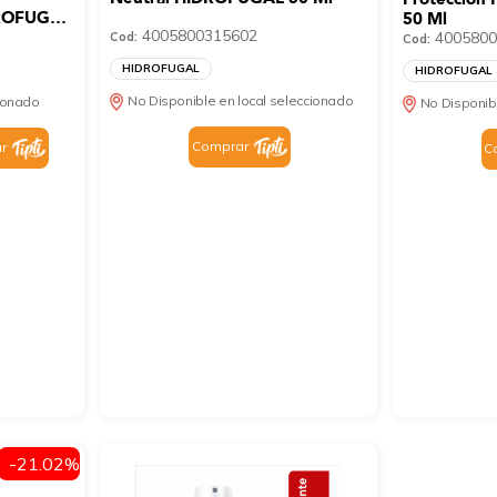
DROFUGAL
50 Ml
4005800315602
4005800
Cod:
Cod:
HIDROFUGAL
HIDROFUGAL
No Disponible en local seleccionado
cionado
No Disponib
Comprar
r
C
-21.02%