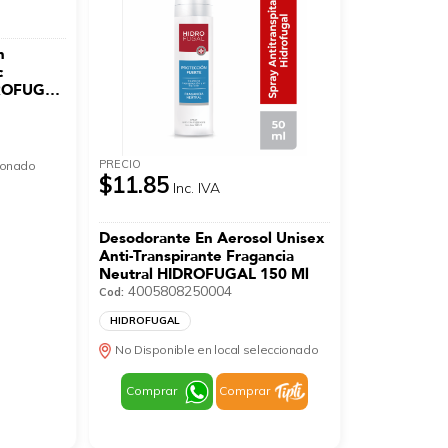
n
c
DROFUGAL
PRECIO
cionado
$11.85
Inc. IVA
Desodorante En Aerosol Unisex
Anti-Transpirante Fragancia
Neutral HIDROFUGAL 150 Ml
4005808250004
Cod:
HIDROFUGAL
No Disponible en local seleccionado
Comprar
Comprar