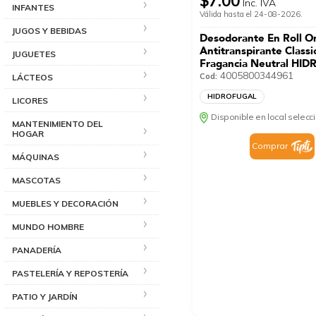
$7.00
Inc. IVA
INFANTES
Válida hasta el 24-08-2026.
JUGOS Y BEBIDAS
Desodorante En Roll O
Antitranspirante Classi
JUGUETES
Fragancia Neutral HI
50 Ml
4005800344961
Cod:
LÁCTEOS
HIDROFUGAL
LICORES
Disponible en local selec
MANTENIMIENTO DEL
HOGAR
Comprar
MÁQUINAS
MASCOTAS
MUEBLES Y DECORACIÓN
MUNDO HOMBRE
PANADERÍA
PASTELERÍA Y REPOSTERÍA
PATIO Y JARDÍN