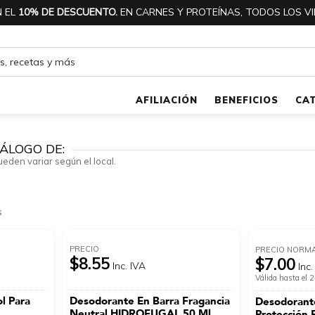
 EL
10% DE DESCUENTO.
EN CARNES Y PROTEÍNAS, TODOS LOS VI
AFILIACIÓN
BENEFICIOS
CA
ÁLOGO DE:
ueden variar según el local.
s
PRECIO
PRECIO NORM
$8.55
$7.00
Inc. IVA
Inc.
Válida hasta el
l Para
Desodorante En Barra Fragancia
Desodorante
n
Neutral HIDROFUGAL 50 Ml
Protección