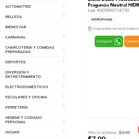
Fragancia Neutral HI
AUTOMOTRIZ
150 Ml
4005900734730
Cod:
BELLEZA
HIDROFUGAL
BIENESTAR
Disponible en local selec
CARNAVAL
Comprar
Compra
CHARCUTERÍA Y COMIDAS
PREPARADAS
DEPORTES
DIVERSIÓN Y
ENTRETENIMIENTO
ELECTRODOMÉSTICOS
ESCOLARES Y OFICINA
FERRETERÍA
HIGIENE Y CUIDADO
PERSONAL
HOGAR
$8.86
PRECIO NORMAL: