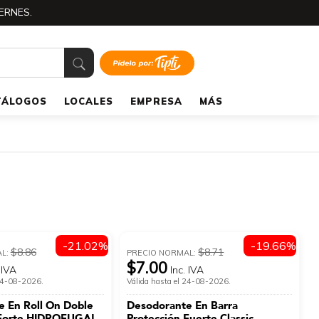
ERNES.
TÁLOGOS
LOCALES
EMPRESA
MÁS
-21.02%
-19.66%
$8.86
$8.71
AL:
PRECIO NORMAL:
$7.00
 IVA
Inc. IVA
 24-08-2026.
Válida hasta el 24-08-2026.
 En Roll On Doble
Desodorante En Barra
 Forte HIDROFUGAL
Protección Fuerte Classic