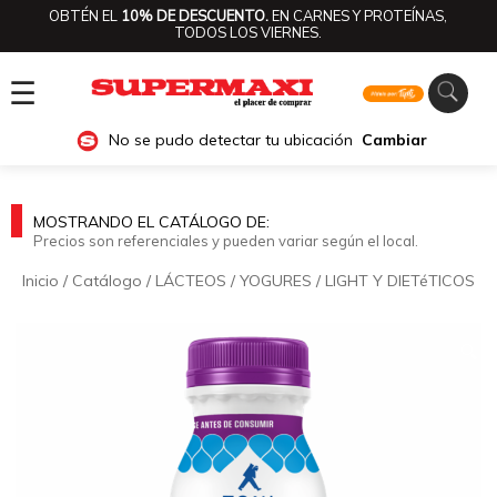
OBTÉN EL
10% DE DESCUENTO.
EN CARNES Y PROTEÍNAS,
TODOS LOS VIERNES.
☰
No se pudo detectar tu ubicación
Cambiar
MOSTRANDO EL CATÁLOGO DE:
Precios son referenciales y pueden variar según el local.
Inicio
/
Catálogo
/
LÁCTEOS
/
YOGURES
/
LIGHT Y DIETéTICOS
🔍