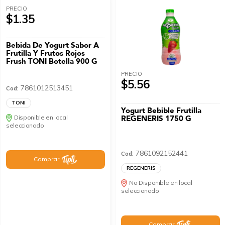
PRECIO
$1.35
Bebida De Yogurt Sabor A
Frutilla Y Frutos Rojos
Frush TONI Botella 900 G
PRECIO
$5.56
7861012513451
Cod:
TONI
Yogurt Bebible Frutilla
Disponible en local
REGENERIS 1750 G
seleccionado
7861092152441
Cod:
Comprar
REGENERIS
No Disponible en local
seleccionado
Comprar