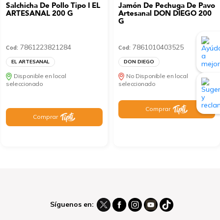
Salchicha De Pollo Tipo I EL
Jamón De Pechuga De Pavo
ARTESANAL 200 G
Artesanal DON DIEGO 200
G
7861223821284
7861010403525
Cod:
Cod:
EL ARTESANAL
DON DIEGO
Disponible en local
No Disponible en local
seleccionado
seleccionado
Comprar
Comprar
Síguenos en: