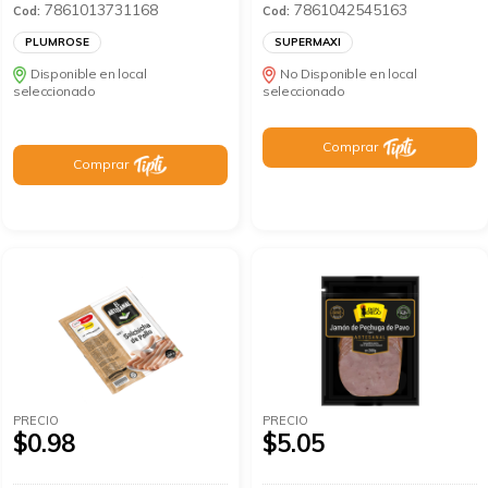
7861013731168
7861042545163
Cod:
Cod:
PLUMROSE
SUPERMAXI
Disponible en local
No Disponible en local
seleccionado
seleccionado
Comprar
Comprar
PRECIO
PRECIO
$0.98
$5.05