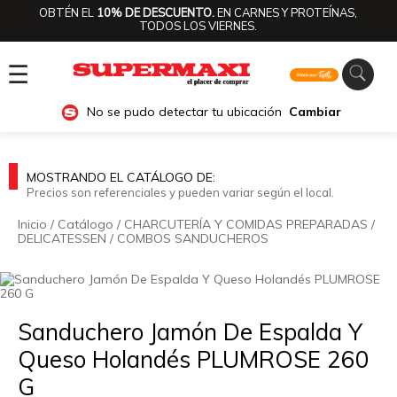
OBTÉN EL
10% DE DESCUENTO.
EN CARNES Y PROTEÍNAS,
TODOS LOS VIERNES.
☰
No se pudo detectar tu ubicación
Cambiar
MOSTRANDO EL CATÁLOGO DE:
Precios son referenciales y pueden variar según el local.
Inicio
/
Catálogo
/
CHARCUTERÍA Y COMIDAS PREPARADAS
/
DELICATESSEN
/
COMBOS SANDUCHEROS
🔍
Sanduchero Jamón De Espalda Y
Queso Holandés PLUMROSE 260
G