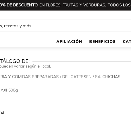
0% DE DESCUENTO.
EN FLORES, FRUTAS Y VERDURAS, TODOS LOS
AFILIACIÓN
BENEFICIOS
CA
TÁLOGO DE:
pueden variar según el local.
RÍA Y COMIDAS PREPARADAS
/
DELICATESSEN
/
SALCHICHAS
🔍