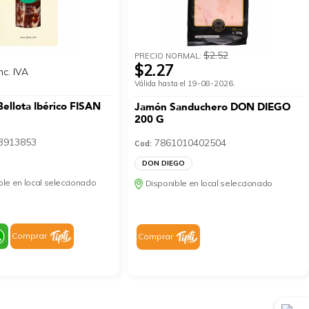
$2.52
PRECIO NORMAL:
$2.27
nc. IVA
Válida hasta el 19-08-2026.
ellota Ibérico FISAN
Jamón Sanduchero DON DIEGO
200 G
3913853
7861010402504
Cod:
DON DIEGO
le en local seleccionado
Disponible en local seleccionado
Comprar
Comprar