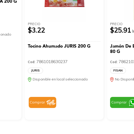
EA 200 G
PRECIO
PRECIO
$3.22
$25.91
I
cionado
Tocino Ahumado JURIS 200 G
Jamón De B
80 G
7861018630237
786210
Cod:
Cod:
JURIS
FISAN
Disponible en local seleccionado
No Disponib
Comprar
Comprar