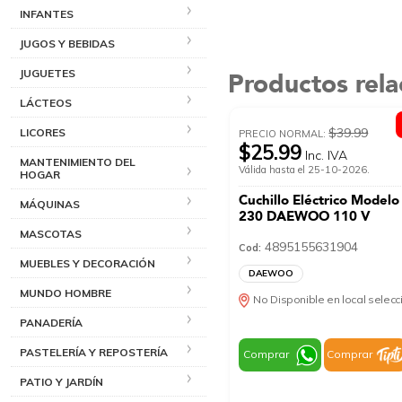
INFANTES
JUGOS Y BEBIDAS
JUGUETES
Productos rel
LÁCTEOS
$39.99
LICORES
PRECIO NORMAL:
$25.99
Inc. IVA
MANTENIMIENTO DEL
Válida hasta el 25-10-2026.
HOGAR
Cuchillo Eléctrico Modelo
MÁQUINAS
230 DAEWOO 110 V
MASCOTAS
4895155631904
Cod:
MUEBLES Y DECORACIÓN
DAEWOO
MUNDO HOMBRE
No Disponible en local selec
PANADERÍA
PASTELERÍA Y REPOSTERÍA
Comprar
Comprar
PATIO Y JARDÍN