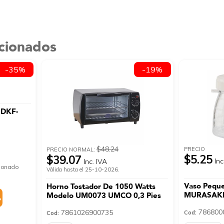
acionados
-35%
-19%
 DKF-
$48.24
PRECIO
PRECIO NORMAL:
$5.25
$39.07
Inc
Inc. IVA
cionado
Válida hasta el 25-10-2026.
Vaso Peque
Horno Tostador De 1050 Watts
MURASAKI
Modelo UM0073 UMCO 0,3 Pies
786800
7861026900735
Cod:
Cod: