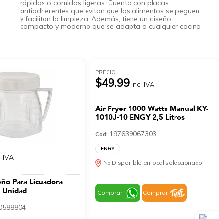
rápidos o comidas ligeras. Cuenta con placas
antiadherentes que evitan que los alimentos se peguen
y facilitan la limpieza. Además, tiene un diseño
compacto y moderno que se adapta a cualquier cocina
PRECIO
$49.99
Inc. IVA
Air Fryer 1000 Watts Manual KY-
1010J-10 ENGY 2,5 Litros
197639067303
Cod:
ENGY
. IVA
No Disponible en local seleccionado
ño Para Licuadora
 Unidad
Comprar
Comprar
0588804