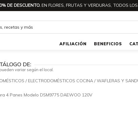
0% DE DESCUENTO.
EN FLORES, FRUTAS Y VERDURAS, TODOS LOS
AFILIACIÓN
BENEFICIOS
CA
TÁLOGO DE:
pueden variar según el local.
OMÉSTICOS
/
ELECTRODOMÉSTICOS COCINA
/
WAFLERAS Y SAN
🔍