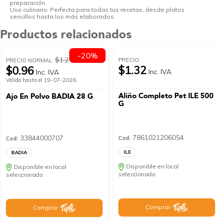
preparación.
Uso culinario: Perfecta para todas tus recetas, desde platos
sencillos hasta los más elaborados
Productos relacionados
-20%
$1.2
PRECIO
PRECIO NORMAL:
$1.32
$0.96
Inc. IVA
Inc. IVA
Válida hasta el 19-07-2026.
Aliño Completo Pet ILE 500
Ajo En Polvo BADIA 28 G
G
7861021206054
33844000707
Cod:
Cod:
ILE
BADIA
Disponible en local
Disponible en local
seleccionado
seleccionado
Comprar
Comprar