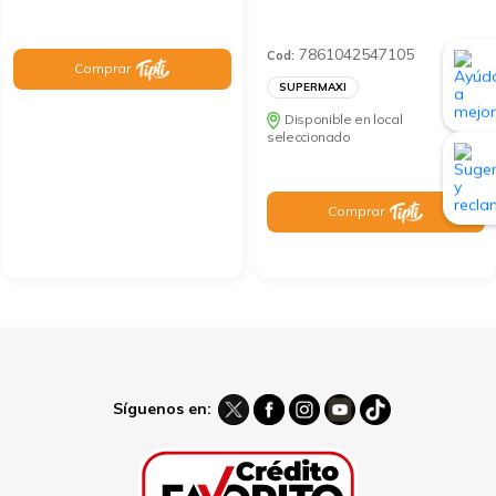
7861042547105
Cod:
Comprar
SUPERMAXI
Disponible en local
seleccionado
Comprar
Síguenos en: