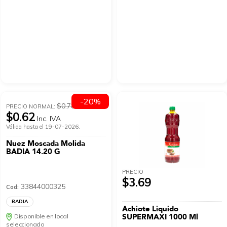
-20%
$0.78
PRECIO NORMAL:
$0.62
Inc. IVA
Válida hasta el 19-07-2026.
Nuez Moscada Molida
BADIA 14.20 G
PRECIO
$3.69
33844000325
Cod:
BADIA
Achiote Liquido
SUPERMAXI 1000 Ml
Disponible en local
seleccionado