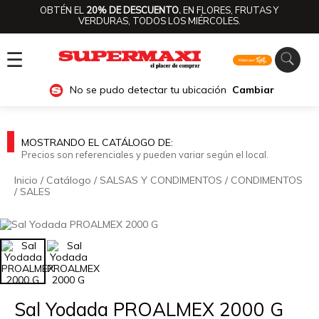
OBTÉN EL
20% DE DESCUENTO.
EN FLORES, FRUTAS Y
VERDURAS, TODOS LOS MIÉRCOLES.
☰
No se pudo detectar tu ubicación
Cambiar
MOSTRANDO EL CATÁLOGO DE:
Precios son referenciales y pueden variar según el local.
Inicio
/
Catálogo
/
SALSAS Y CONDIMENTOS
/
CONDIMENTOS
/
SALES
🔍
Sal Yodada PROALMEX 2000 G