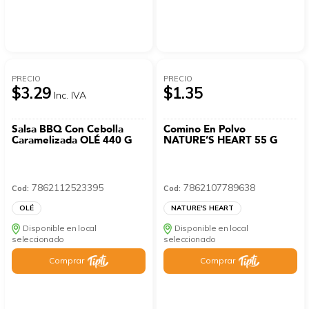
PRECIO
PRECIO
$3.29
$1.35
Inc. IVA
Salsa BBQ Con Cebolla
Comino En Polvo
Caramelizada OLÉ 440 G
NATURE’S HEART 55 G
7862112523395
7862107789638
Cod:
Cod:
OLÉ
NATURE'S HEART
Disponible en local
Disponible en local
seleccionado
seleccionado
Comprar
Comprar