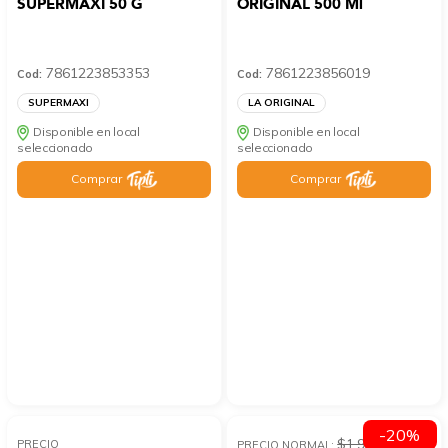
SUPERMAXI 50 G
ORIGINAL 500 Ml
7861223853353
7861223856019
Cod:
Cod:
SUPERMAXI
LA ORIGINAL
Disponible en local
Disponible en local
seleccionado
seleccionado
Comprar
Comprar
-20%
$1.99
PRECIO
PRECIO NORMAL: