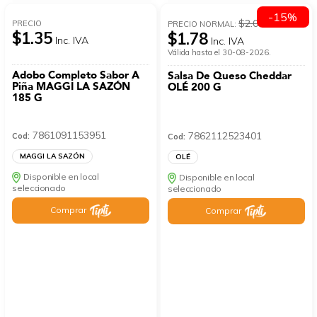
-15%
$2.09
PRECIO
PRECIO NORMAL:
$1.35
$1.78
Inc. IVA
Inc. IVA
Válida hasta el 30-08-2026.
Adobo Completo Sabor A
Salsa De Queso Cheddar
Piña MAGGI LA SAZÓN
OLÉ 200 G
185 G
7861091153951
7862112523401
Cod:
Cod:
MAGGI LA SAZÓN
OLÉ
Disponible en local
Disponible en local
seleccionado
seleccionado
Comprar
Comprar