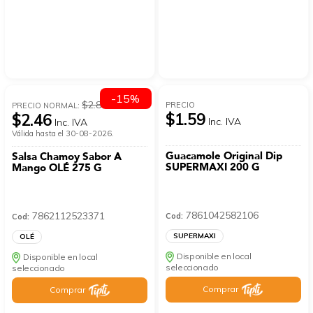
-15%
$2.89
PRECIO
PRECIO NORMAL:
$1.59
$2.46
Inc. IVA
Inc. IVA
Válida hasta el 30-08-2026.
Guacamole Original Dip
Salsa Chamoy Sabor A
SUPERMAXI 200 G
Mango OLÉ 275 G
7861042582106
7862112523371
Cod:
Cod:
SUPERMAXI
OLÉ
Disponible en local
Disponible en local
seleccionado
seleccionado
Comprar
Comprar