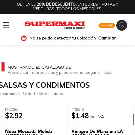
OBTÉN EL
20% DE DESCUENTO.
EN FLORES, FRUTAS Y
VERDURAS, TODOS LOS MIÉRCOLES.
☰
No se pudo detectar tu ubicación
Cambiar
MOSTRANDO EL CATÁLOGO DE:
Precios son referenciales y pueden variar según el local.
SALSAS Y CONDIMENTOS
Mostrando 1–32 de 1.468 resultados
PRECIO
PRECIO
$2.92
$1.48
Inc. IVA
Ver categorías
Nuez Moscada Molida
Vinagre De Manzana LA