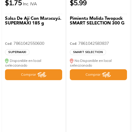
$1.75
$5.99
Inc. IVA
Salsa De Ají Con Maracuyá.
Pimienta Molida Twopack
SUPERMAXI 185 g
SMART SELECTION 300 G
7861042550600
7861042583837
Cod:
Cod:
SUPERMAXI
SMART SELECTION
Disponible en local
No Disponible en local
seleccionado
seleccionado
Comprar
Comprar