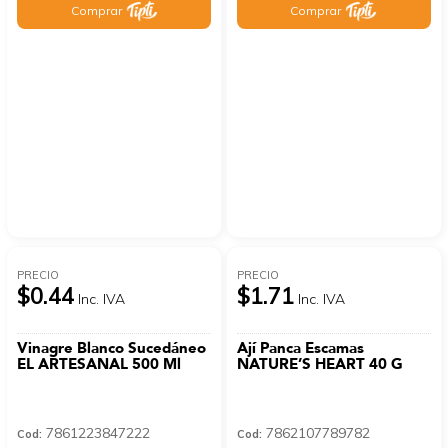
Comprar
Comprar
PRECIO
PRECIO
$0.44
$1.71
Inc. IVA
Inc. IVA
Vinagre Blanco Sucedáneo
Ají Panca Escamas
EL ARTESANAL 500 Ml
NATURE’S HEART 40 G
7861223847222
7862107789782
Cod:
Cod: