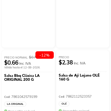
-12%
$0.75
PRECIO
PRECIO NORMAL:
$2.38
$0.66
Inc. IVA
Inc. IVA
Válida hasta el 12-08-2026.
Salsa de Ají Lojano OLÉ
Salsa Bbq Clásica LA
160 G
ORIGINAL 200 G
7862112523357
7861042579199
Cod:
Cod:
OLÉ
LA ORIGINAL
Disponible en local