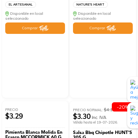
EL ARTESANAL
NATURE'S HEART
Disponible en local
Disponible en local
seleccionado
seleccionado
Comprar
Comprar
-20%
$4.12
PRECIO
PRECIO NORMAL:
$3.29
$3.30
Inc. IVA
Válida hasta el 19-07-2026.
Pimienta Blanca Molida En
Salsa Bbq Chipotle HUNT’S
Frasco MCCORMICK 60 G
305 G