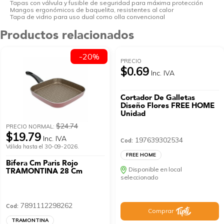
Tapas con válvula y fusible de seguridad para máxima protección
Mangos ergonómicos de baquelita, resistentes al calor
Tapa de vidrio para uso dual como olla convencional
Productos relacionados
-20%
PRECIO
$0.69
Inc. IVA
Cortador De Galletas
Diseño Flores FREE HOME
Unidad
$24.74
PRECIO NORMAL:
$19.79
Inc. IVA
197639302534
Cod:
Válida hasta el 30-09-2026.
FREE HOME
Bifera Cm Paris Rojo
Disponible en local
TRAMONTINA 28 Cm
seleccionado
7891112298262
Cod:
Comprar
TRAMONTINA