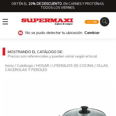
OBTÉN EL
10% DE DESCUENTO.
EN CARNES Y PROTEÍNAS,
TODOS LOS VIERNES.
☰
No se pudo detectar tu ubicación
Cambiar
MOSTRANDO EL CATÁLOGO DE:
Precios son referenciales y pueden variar según el local.
Inicio
/
Catálogo
/
HOGAR
/
UTENSILIOS DE COCINA
/
OLLAS,
CACEROLAS Y PEROLES
🔍