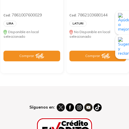
7861007600029
7862103680144
Cod:
Cod:
LIRA
LATURI
Disponible en local
No Disponible en local
seleccionado
seleccionado
Comprar
Comprar
Síguenos en: