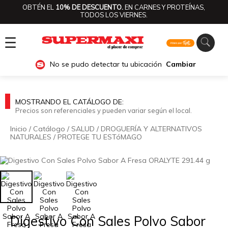
OBTÉN EL
10% DE DESCUENTO.
EN CARNES Y PROTEÍNAS,
TODOS LOS VIERNES.
☰
No se pudo detectar tu ubicación
Cambiar
MOSTRANDO EL CATÁLOGO DE:
Precios son referenciales y pueden variar según el local.
Inicio
/
Catálogo
/
SALUD
/
DROGUERÍA Y ALTERNATIVOS
NATURALES
/
PROTEGE TU ESTóMAGO
🔍
Digestivo Con Sales Polvo Sabor