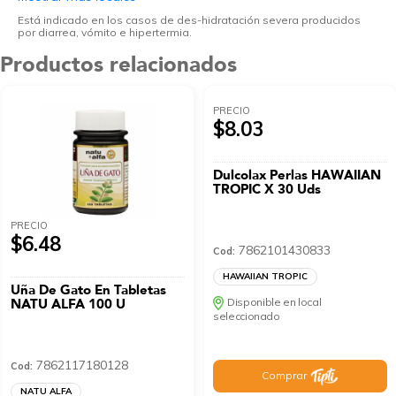
Está indicado en los casos de des-hidratación severa producidos
por diarrea, vómito e hipertermia.
Productos relacionados
PRECIO
$8.03
Dulcolax Perlas HAWAIIAN
TROPIC X 30 Uds
PRECIO
$6.48
7862101430833
Cod:
HAWAIIAN TROPIC
Uña De Gato En Tabletas
NATU ALFA 100 U
Disponible en local
seleccionado
7862117180128
Cod:
Comprar
NATU ALFA