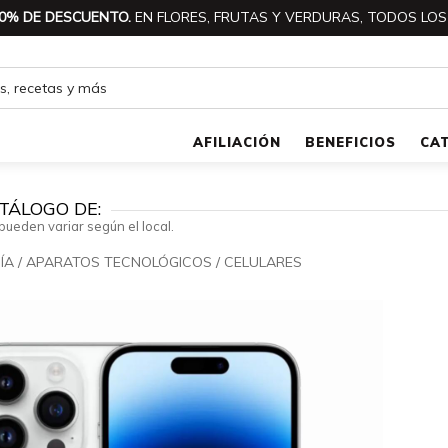
0% DE DESCUENTO.
EN FLORES, FRUTAS Y VERDURAS, TODOS LOS
AFILIACIÓN
BENEFICIOS
CA
TÁLOGO DE:
pueden variar según el local.
ÍA
/
APARATOS TECNOLÓGICOS
/
CELULARES
🔍