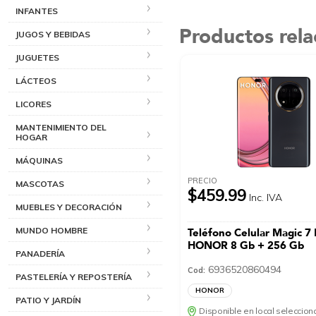
INFANTES
Productos rel
JUGOS Y BEBIDAS
JUGUETES
LÁCTEOS
LICORES
MANTENIMIENTO DEL
HOGAR
MÁQUINAS
PRECIO
MASCOTAS
$459.99
Inc. IVA
MUEBLES Y DECORACIÓN
MUNDO HOMBRE
Teléfono Celular Magic 7 
HONOR 8 Gb + 256 Gb
PANADERÍA
6936520860494
Cod:
PASTELERÍA Y REPOSTERÍA
HONOR
PATIO Y JARDÍN
Disponible en local seleccio