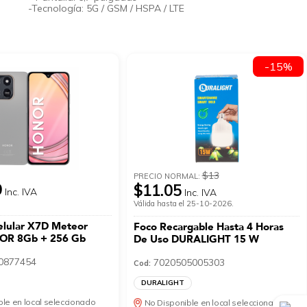
-Tecnología: 5G / GSM / HSPA / LTE
-15%
$13
PRECIO NORMAL:
9
$11.05
Inc. IVA
Inc. IVA
Válida hasta el 25-10-2026.
elular X7D Meteor
Foco Recargable Hasta 4 Horas
NOR 8Gb + 256 Gb
De Uso DURALIGHT 15 W
0877454
7020505005303
Cod:
DURALIGHT
le en local seleccionado
No Disponible en local seleccionado