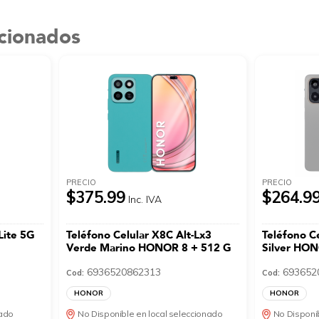
acionados
PRECIO
PRECIO
$375.99
$264.9
Inc. IVA
Lite 5G
Teléfono Celular X8C Alt-Lx3
Teléfono C
Verde Marino HONOR 8 + 512 G
Silver HO
6936520862313
693652
Cod:
Cod:
HONOR
HONOR
nado
No Disponible en local seleccionado
No Disponib