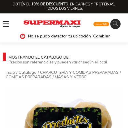
OBTÉN EL
10% DE DESCUENTO.
EN CARNES Y PROTEÍNAS,
TODOS LOS VIERNES.
☰
No se pudo detectar tu ubicación
Cambiar
MOSTRANDO EL CATÁLOGO DE:
Precios son referenciales y pueden variar según el local.
Inicio
/
Catálogo
/
CHARCUTERÍA Y COMIDAS PREPARADAS
/
COMIDAS PREPARADAS
/
MASAS Y VERDE
🔍