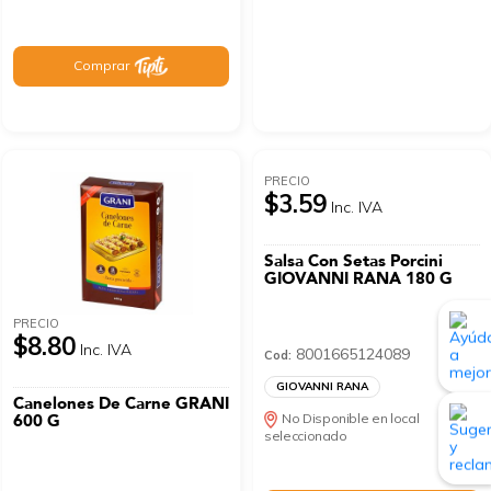
Comprar
PRECIO
$3.59
Inc. IVA
Salsa Con Setas Porcini
GIOVANNI RANA 180 G
PRECIO
$8.80
Inc. IVA
8001665124089
Cod:
GIOVANNI RANA
Canelones De Carne GRANI
600 G
No Disponible en local
seleccionado