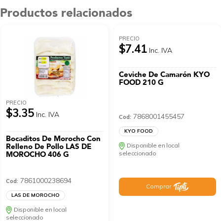
Productos relacionados
PRECIO
$7.41
Inc. IVA
Ceviche De Camarón KYO
FOOD 210 G
PRECIO
$3.35
Inc. IVA
7868001455457
Cod:
KYO FOOD
Bocaditos De Morocho Con
Relleno De Pollo LAS DE
Disponible en local
MOROCHO 406 G
seleccionado
7861000238694
Cod:
Comprar
LAS DE MOROCHO
Disponible en local
seleccionado