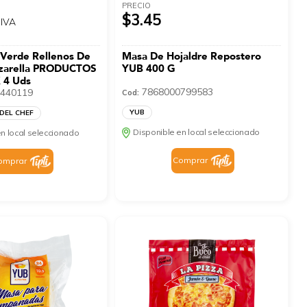
PRECIO
$3.45
 IVA
Verde Rellenos De
Masa De Hojaldre Repostero
zarella PRODUCTOS
YUB 400 G
 4 Uds
7868000799583
440119
Cod:
YUB
DEL CHEF
Disponible en local seleccionado
n local seleccionado
Comprar
omprar