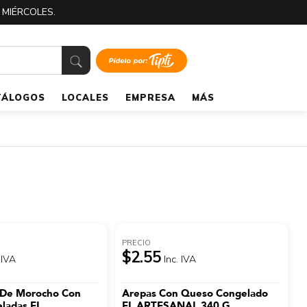
 MIÉRCOLES.
TÁLOGOS
LOCALES
EMPRESA
MÁS
PRECIO
$2.55
 IVA
Inc. IVA
De Morocho Con
Arepas Con Queso Congelado
ladas EL
EL ARTESANAL 340 G