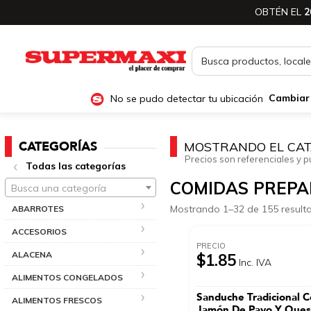
OBTÉN EL
2
No se pudo detectar tu ubicación
Cambiar
CATEGORÍAS
MOSTRANDO EL CAT
Precios son referenciales y p
Todas las categorías
COMIDAS PREP
Busca una categoría
Mostrando 1–32 de 155 result
ABARROTES
ACCESORIOS
PRECIO
ALACENA
$1.85
Inc. IVA
ALIMENTOS CONGELADOS
Sanduche Tradicional 
ALIMENTOS FRESCOS
Jamón De Pavo Y Que