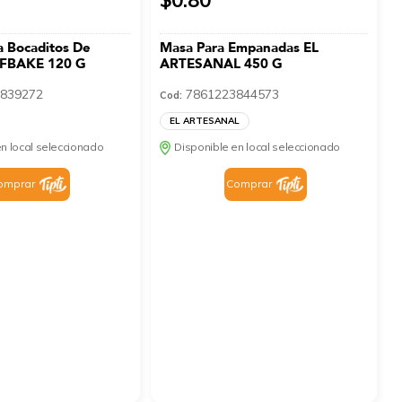
a Bocaditos De
Masa Para Empanadas EL
 CFBAKE 120 G
ARTESANAL 450 G
839272
7861223844573
Cod:
EL ARTESANAL
n local seleccionado
Disponible en local seleccionado
omprar
Comprar