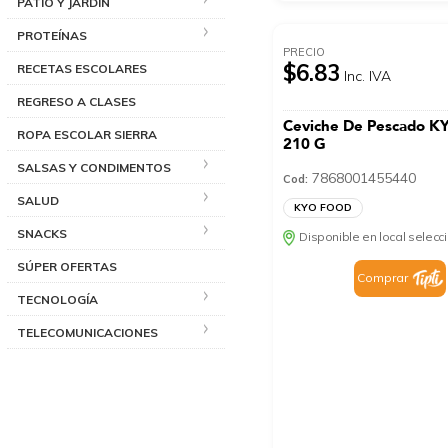
PATIO Y JARDÍN
PROTEÍNAS
PRECIO
$6.83
RECETAS ESCOLARES
Inc. IVA
REGRESO A CLASES
Ceviche De Pescado 
ROPA ESCOLAR SIERRA
210 G
SALSAS Y CONDIMENTOS
7868001455440
Cod:
SALUD
KYO FOOD
SNACKS
Disponible en local selec
SÚPER OFERTAS
Comprar
TECNOLOGÍA
TELECOMUNICACIONES