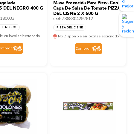
ngelada
Masa Precocida Para Pizza Con
 DEL NEGRO 400 G
Capa De Salsa De Tomate PIZZA
DEL CISNE 2 X 600 G
180033
7868304292612
Cod:
DEL NEGRO
PIZZA DEL CISNE
le en local seleccionado
No Disponible en local seleccionado
omprar
Comprar