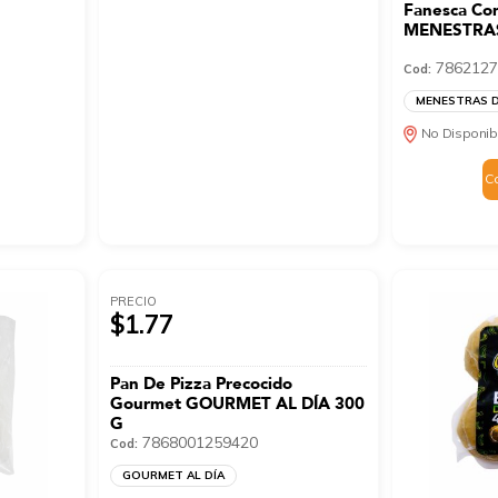
Fanesca Co
MENESTRAS
7862127
Cod:
MENESTRAS 
No Disponib
C
PRECIO
$1.77
Pan De Pizza Precocido
Gourmet GOURMET AL DÍA 300
G
7868001259420
Cod:
GOURMET AL DÍA