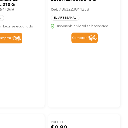
 210 G
7861223844238
844269
Cod:
EL ARTESANAL
L
Disponible en local seleccionado
n local seleccionado
Comprar
omprar
PRECIO
$0.80