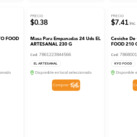
PRECIO
PRECIO
$0.38
$7.41
Inc.
KYO FOOD
Masa Para Empanadas 24 Uds EL
Ceviche De
ARTESANAL 230 G
FOOD 210 
7861223844566
7868001
Cod:
Cod:
EL ARTESANAL
KYO FOOD
cionado
Disponible en local seleccionado
Disponible e
Comprar
C