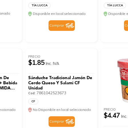
TÍA LUCCA
TÍA LUCCA
cionado
Disponible en local seleccionado
Disponible e
Comprar
C
PRECIO
$1.85
Inc. IVA
n De
Sánduche Tradicional Jamón De
+ Bebida
Cerdo Queso Y Salami CF
OMIDA
Unidad
7861042523673
Cod:
CF
PRECIO
leccionado
No Disponible en local seleccionado
$4.47
Inc.
Comprar