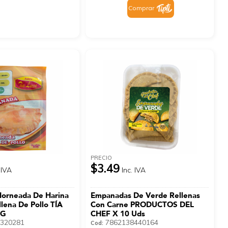
Comprar
PRECIO
$3.49
 IVA
Inc. IVA
orneada De Harina
Empanadas De Verde Rellenas
llena De Pollo TÍA
Con Carne PRODUCTOS DEL
 G
CHEF X 10 Uds
320281
7862138440164
Cod: