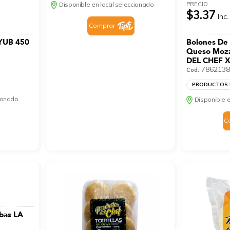
PRECIO
Disponible en local seleccionado
$3.37
Inc.
Comprar
YUB 450
Bolones De 
Queso Moz
DEL CHEF X
7862138
Cod:
PRODUCTOS 
cionado
Disponible e
C
rbas LA