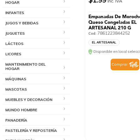
Inc. IVA
HOGAR
INFANTES
Empanadas De Moroch
Queso Congeladas EL
JUGOS Y BEBIDAS
ARTESANAL 210 G
7861223844252
JUGUETES
Cod:
EL ARTESANAL
LÁCTEOS
Disponible en local selec
LICORES
MANTENIMIENTO DEL
Comprar
HOGAR
MÁQUINAS
MASCOTAS
MUEBLES Y DECORACIÓN
MUNDO HOMBRE
PANADERÍA
PASTELERÍA Y REPOSTERÍA