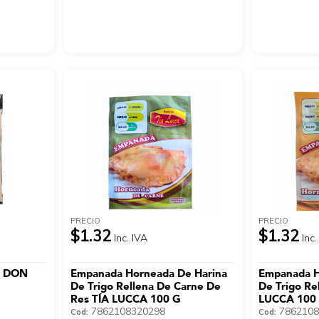
PRECIO
PRECIO
$1.32
$1.32
Inc. IVA
Inc.
e DON
Empanada Horneada De Harina
Empanada H
De Trigo Rellena De Carne De
De Trigo Re
Res TÍA LUCCA 100 G
LUCCA 100
7862108320298
7862108
Cod:
Cod: