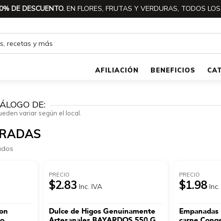
0% DE DESCUENTO.
EN FLORES, FRUTAS Y VERDURAS, TODOS LOS
AFILIACIÓN
BENEFICIOS
CA
ÁLOGO DE:
ueden variar según el local.
ARADAS
ados
PRECIO
PRECIO
$2.83
$1.98
Inc. IVA
Inc.
Con
Dulce de Higos Genuinamente
Empanadas 
so
Artesanales BAYARDOS 550 G
carne Conge