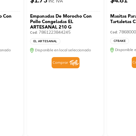
Inc. IVA
o Con
Empanadas De Morocho Con
Masitas Par
Pollo Congeladas EL
Tartaletas
ARTESANAL 210 G
7868000
7861223844245
Cod:
Cod:
CFBAKE
EL ARTESANAL
Disponible e
cionado
Disponible en local seleccionado
C
Comprar