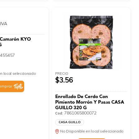
 IVA
 Camarón KYO
G
455457
n local seleccionado
PRECIO
$3.56
omprar
Enrollado De Cerdo Con
Pimiento Morrón Y Pasas CASA
GUILLO 320 G
7861065800072
Cod:
CASA GUILLO
No Disponible en local seleccionado