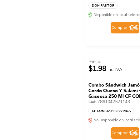
DON PASTOR
Disponible en local selec
Comprar
PRECIO
$1.98
Inc. IVA
Combo Sándwich Jamó
Cerdo Queso Y Salami 
Gaseosa 250 Ml CF C
PREPARADA Pack
7861042521143
Cod:
CF COMIDA PREPARADA
No Disponible en local se
Comprar