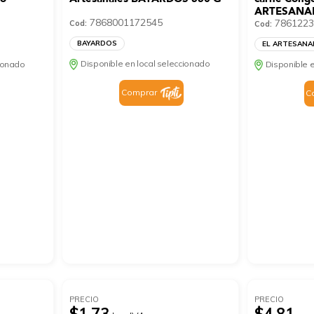
ARTESANAL
7868001172545
7861223
Cod:
Cod:
BAYARDOS
EL ARTESANA
Disponible en local seleccionado
cionado
Disponible e
Comprar
C
PRECIO
PRECIO
$1.73
$4.81