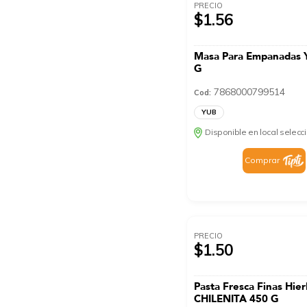
PRECIO
$1.56
Masa Para Empanadas 
G
7868000799514
Cod:
YUB
Disponible en local selec
Comprar
PRECIO
$1.50
Pasta Fresca Finas Hie
CHILENITA 450 G