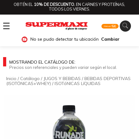
OBTÉN EL
10% DE DESCUENTO.
EN CARNES Y PROTEÍNAS,
TODOS LOS VIERNES.
☰
No se pudo detectar tu ubicación
Cambiar
MOSTRANDO EL CATÁLOGO DE:
Precios son referenciales y pueden variar según el local.
Inicio
/
Catálogo
/
JUGOS Y BEBIDAS
/
BEBIDAS DEPORTIVAS
(ISOTÓNICAS+WHEY)
/
ISOTóNICAS LíQUIDAS
🔍