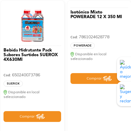
Isotónico Mixto
POWERADE 12 X 350 Ml
7861024628778
Cod:
POWERADE
Bebida Hidratante Pack
Sabores Surtidos SUEROX
Disponible en local
4X630Ml
seleccionado
650240073786
Cod:
Comprar
SUEROX
Disponible en local
seleccionado
Comprar