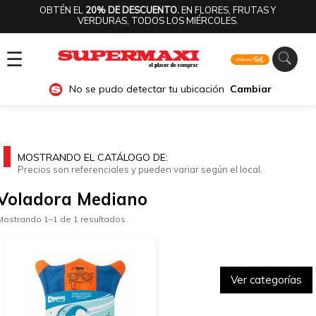
OBTÉN EL
20% DE DESCUENTO.
EN FLORES, FRUTAS Y
VERDURAS, TODOS LOS MIÉRCOLES.
☰
No se pudo detectar tu ubicación
Cambiar
MOSTRANDO EL CATÁLOGO DE:
Precios son referenciales y pueden variar según el local.
Voladora Mediano
Mostrando 1–1 de 1 resultados
Ver categorías