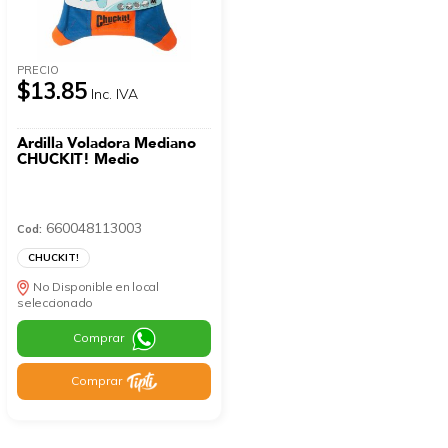
PRECIO
$13.85
Inc. IVA
Ardilla Voladora Mediano
CHUCKIT! Medio
660048113003
Cod:
CHUCKIT!
No Disponible en local
seleccionado
Comprar
Comprar