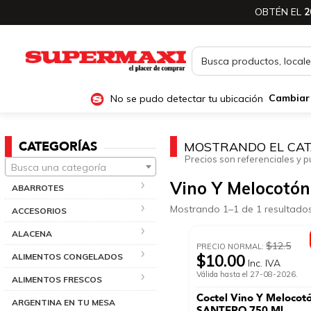
OBTÉN EL
2
No se pudo detectar tu ubicación
Cambiar
CATEGORÍAS
MOSTRANDO EL CAT
Precios son referenciales y p
Busca una categoría
Vino Y Melocotón
ABARROTES
Mostrando 1–1 de 1 resultado
ACCESORIOS
ALACENA
$12.5
PRECIO NORMAL:
ALIMENTOS CONGELADOS
$10.00
Inc. IVA
Válida hasta el 27-08-2026.
ALIMENTOS FRESCOS
Coctel Vino Y Melocot
ARGENTINA EN TU MESA
SANTERO 750 Ml