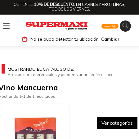
OBTÉN EL
10% DE DESCUENTO.
EN CARNES Y PROTEÍNAS,
TODOS LOS VIERNES.
☰
No se pudo detectar tu ubicación
Cambiar
MOSTRANDO EL CATÁLOGO DE:
Precios son referenciales y pueden variar según el local.
Vino Mancuerna
Mostrando 1–1 de 1 resultados
Ver categorías