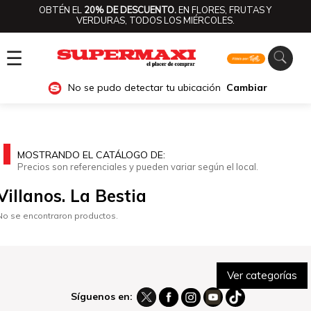
OBTÉN EL
20% DE DESCUENTO.
EN FLORES, FRUTAS Y
VERDURAS, TODOS LOS MIÉRCOLES.
☰
No se pudo detectar tu ubicación
Cambiar
MOSTRANDO EL CATÁLOGO DE:
Precios son referenciales y pueden variar según el local.
Villanos. La Bestia
No se encontraron productos.
Ver categorías
Síguenos en: