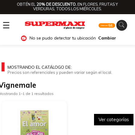
OBTÉN EL
20% DE DESCUENTO.
EN FLORES, FRUTAS Y
VERDURAS, TODOS LOS MIÉRCOLES.
☰
No se pudo detectar tu ubicación
Cambiar
MOSTRANDO EL CATÁLOGO DE:
Precios son referenciales y pueden variar según el local.
Vignemale
Mostrando 1–1 de 1 resultados
Ver categorías