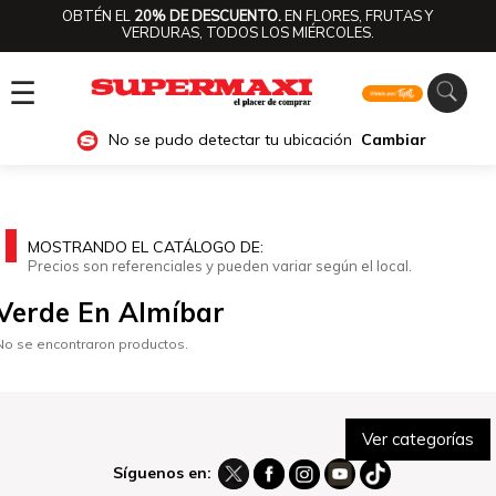
OBTÉN EL
20% DE DESCUENTO.
EN FLORES, FRUTAS Y
VERDURAS, TODOS LOS MIÉRCOLES.
☰
No se pudo detectar tu ubicación
Cambiar
MOSTRANDO EL CATÁLOGO DE:
Precios son referenciales y pueden variar según el local.
Verde En Almíbar
No se encontraron productos.
Ver categorías
Síguenos en: