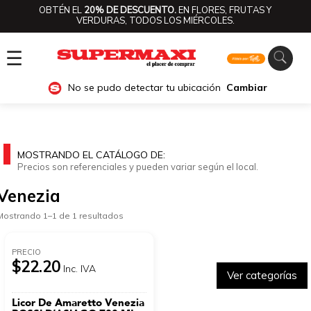
OBTÉN EL
20% DE DESCUENTO.
EN FLORES, FRUTAS Y
VERDURAS, TODOS LOS MIÉRCOLES.
☰
No se pudo detectar tu ubicación
Cambiar
MOSTRANDO EL CATÁLOGO DE:
Precios son referenciales y pueden variar según el local.
Venezia
Mostrando 1–1 de 1 resultados
PRECIO
$22.20
Inc. IVA
Ver categorías
Licor De Amaretto Venezia