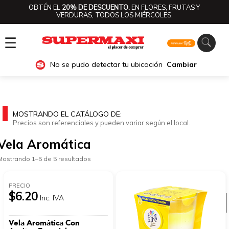
OBTÉN EL
20% DE DESCUENTO.
EN FLORES, FRUTAS Y
VERDURAS, TODOS LOS MIÉRCOLES.
☰
No se pudo detectar tu ubicación
Cambiar
MOSTRANDO EL CATÁLOGO DE:
Precios son referenciales y pueden variar según el local.
Vela Aromática
Mostrando 1–5 de 5 resultados
PRECIO
$6.20
Inc. IVA
Ver categorías
Vela Aromática Con