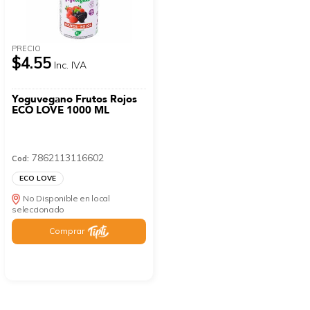
PRECIO
$4.55
Inc. IVA
Yoguvegano Frutos Rojos
ECO LOVE 1000 ML
7862113116602
Cod:
ECO LOVE
No Disponible en local
seleccionado
Comprar