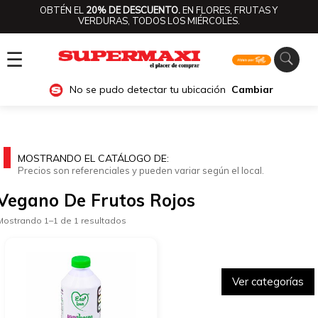
OBTÉN EL
20% DE DESCUENTO.
EN FLORES, FRUTAS Y
VERDURAS, TODOS LOS MIÉRCOLES.
☰
No se pudo detectar tu ubicación
Cambiar
MOSTRANDO EL CATÁLOGO DE:
Precios son referenciales y pueden variar según el local.
Vegano De Frutos Rojos
Mostrando 1–1 de 1 resultados
Ver categorías