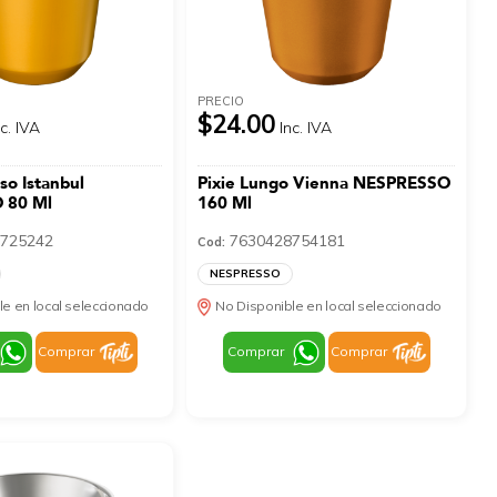
PRECIO
$24.00
nc. IVA
Inc. IVA
so Istanbul
Pixie Lungo Vienna NESPRESSO
 80 Ml
160 Ml
725242
7630428754181
Cod:
NESPRESSO
le en local seleccionado
No Disponible en local seleccionado
Comprar
Comprar
Comprar