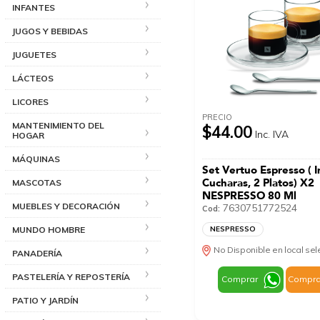
INFANTES
JUGOS Y BEBIDAS
JUGUETES
LÁCTEOS
LICORES
PRECIO
MANTENIMIENTO DEL
$44.00
Inc. IVA
HOGAR
MÁQUINAS
Set Vertuo Espresso ( I
Cucharas, 2 Platos) X2
MASCOTAS
NESPRESSO 80 Ml
MUEBLES Y DECORACIÓN
7630751772524
Cod:
MUNDO HOMBRE
NESPRESSO
No Disponible en local se
PANADERÍA
PASTELERÍA Y REPOSTERÍA
Comprar
Compra
PATIO Y JARDÍN