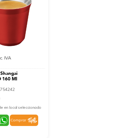
nc. IVA
 Shangai
 160 Ml
754242
le en local seleccionado
Comprar