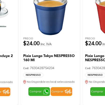
PRECIO
PRECIO
$24.00
$24.00
Inc. IVA
I
ncluye 2
Pixie Lungo Tokyo NESPRESSO
Pixie Lungo
160 Ml
NESPRESSO
7630428754204
7630428
Cod:
Cod:
NESPRESSO
NESPRESSO
No Disponible en local seleccionado
No Disponib
leccionado
Comprar
Comprar
Comprar
r