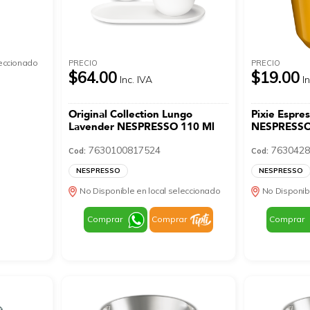
leccionado
PRECIO
PRECIO
$64.00
$19.00
Inc. IVA
I
Original Collection Lungo
Pixie Espres
Lavender NESPRESSO 110 Ml
NESPRESSO
7630100817524
7630428
Cod:
Cod:
NESPRESSO
NESPRESSO
No Disponible en local seleccionado
No Disponib
Comprar
Comprar
Comprar