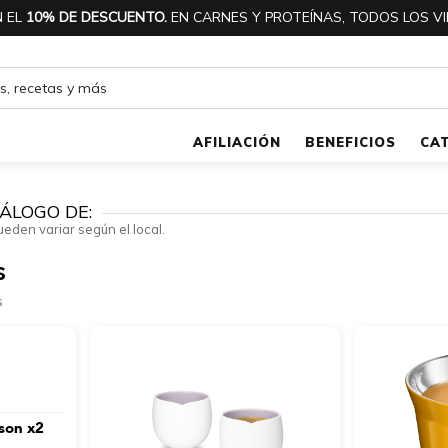
 EL
10% DE DESCUENTO.
EN CARNES Y PROTEÍNAS, TODOS LOS VI
AFILIACIÓN
BENEFICIOS
CA
ÁLOGO DE:
ueden variar según el local.
s
s
ison x2