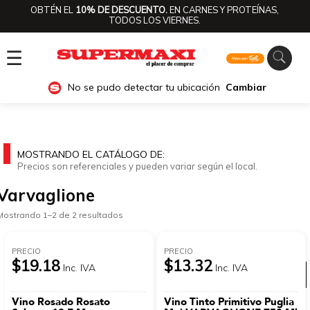
OBTÉN EL
10% DE DESCUENTO.
EN CARNES Y PROTEÍNAS,
TODOS LOS VIERNES.
☰
No se pudo detectar tu ubicación
Cambiar
MOSTRANDO EL CATÁLOGO DE:
Precios son referenciales y pueden variar según el local.
Varvaglione
Mostrando 1–2 de 2 resultados
PRECIO
PRECIO
$19.18
$13.32
Inc. IVA
Inc. IVA
Ver categorías
Vino Rosado Rosato
Vino Tinto Primitivo Puglia