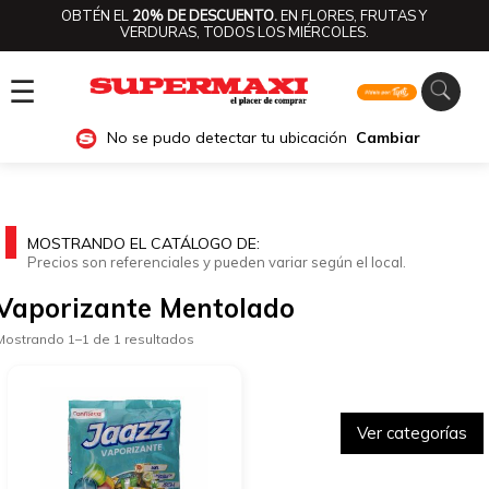
OBTÉN EL
20% DE DESCUENTO.
EN FLORES, FRUTAS Y
VERDURAS, TODOS LOS MIÉRCOLES.
☰
No se pudo detectar tu ubicación
Cambiar
MOSTRANDO EL CATÁLOGO DE:
Precios son referenciales y pueden variar según el local.
Vaporizante Mentolado
Mostrando 1–1 de 1 resultados
Ver categorías