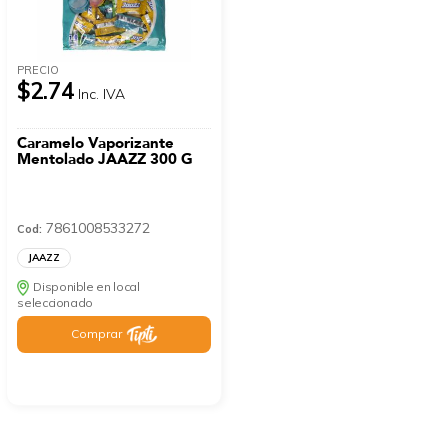
PRECIO
$2.74
Inc. IVA
Caramelo Vaporizante
Mentolado JAAZZ 300 G
7861008533272
Cod:
JAAZZ
Disponible en local
seleccionado
Comprar