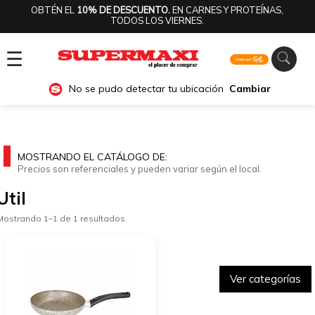
OBTÉN EL
10% DE DESCUENTO.
EN CARNES Y PROTEÍNAS,
TODOS LOS VIERNES.
☰
No se pudo detectar tu ubicación
Cambiar
MOSTRANDO EL CATÁLOGO DE:
Precios son referenciales y pueden variar según el local.
Util
Mostrando 1–1 de 1 resultados
Ver categorías