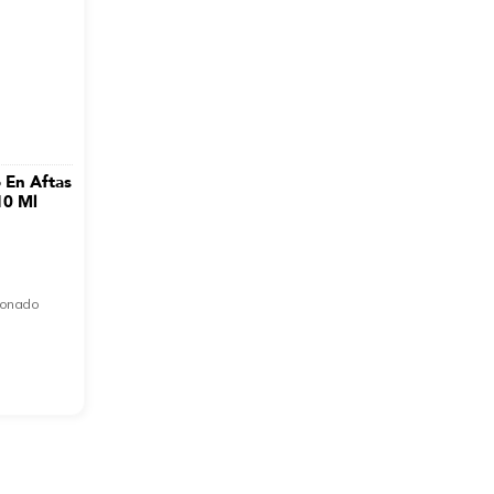
o En Aftas
10 Ml
cionado