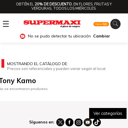
OBTÉN EL
20% DE DESCUENTO.
EN FLORES, FRUTAS Y
VERDURAS, TODOS LOS MIÉRCOLES.
☰
No se pudo detectar tu ubicación
Cambiar
MOSTRANDO EL CATÁLOGO DE:
Precios son referenciales y pueden variar según el local.
Tony Kamo
No se encontraron productos.
Ver categorías
Síguenos en: