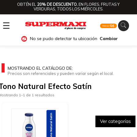
OBTÉN EL
20% DE DESCUENTO.
EN FLORES, FRUTAS Y
VERDURAS, TODOS LOS MIÉRCOLES.
☰
No se pudo detectar tu ubicación
Cambiar
MOSTRANDO EL CATÁLOGO DE:
Precios son referenciales y pueden variar según el local.
Tono Natural Efecto Satín
Mostrando 1–1 de 1 resultados
Ver categorías