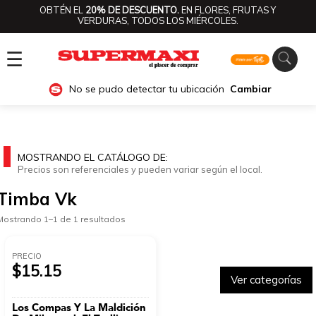
OBTÉN EL
20% DE DESCUENTO.
EN FLORES, FRUTAS Y
VERDURAS, TODOS LOS MIÉRCOLES.
☰
No se pudo detectar tu ubicación
Cambiar
MOSTRANDO EL CATÁLOGO DE:
Precios son referenciales y pueden variar según el local.
Timba Vk
Mostrando 1–1 de 1 resultados
PRECIO
$15.15
Ver categorías
Los Compas Y La Maldición