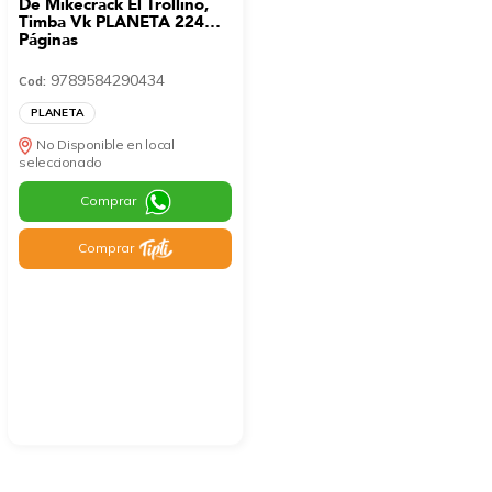
De Mikecrack El Trollino,
Timba Vk PLANETA 224
Páginas
9789584290434
Cod:
PLANETA
No Disponible en local
seleccionado
Comprar
Comprar