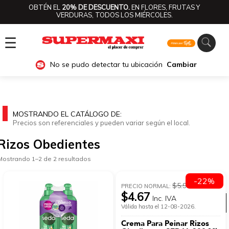
OBTÉN EL
20% DE DESCUENTO.
EN FLORES, FRUTAS Y
VERDURAS, TODOS LOS MIÉRCOLES.
☰
No se pudo detectar tu ubicación
Cambiar
MOSTRANDO EL CATÁLOGO DE:
Precios son referenciales y pueden variar según el local.
Rizos Obedientes
Mostrando 1–2 de 2 resultados
-22%
$5.99
PRECIO NORMAL:
$4.67
Inc. IVA
Ver categorías
Válida hasta el 12-08-2026.
Crema Para Peinar Rizos