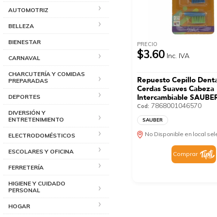
AUTOMOTRIZ
BELLEZA
BIENESTAR
PRECIO
$3.60
Inc. IVA
CARNAVAL
CHARCUTERÍA Y COMIDAS
Repuesto Cepillo Dental
PREPARADAS
Cerdas Suaves Cabeza
Intercambiable SAUBE
DEPORTES
U
7868001046570
Cod:
DIVERSIÓN Y
ENTRETENIMIENTO
SAUBER
No Disponible en local se
ELECTRODOMÉSTICOS
ESCOLARES Y OFICINA
Comprar
FERRETERÍA
HIGIENE Y CUIDADO
PERSONAL
HOGAR