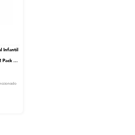
 Infantil
R Pack X2
leccionado