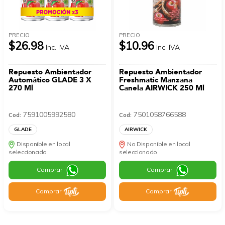
PRECIO
PRECIO
$26.98
$10.96
Inc. IVA
Inc. IVA
Repuesto Ambientador
Repuesto Ambientador
Automático GLADE 3 X
Freshmatic Manzana
270 Ml
Canela AIRWICK 250 Ml
7591005992580
7501058766588
Cod:
Cod:
GLADE
AIRWICK
Disponible en local
No Disponible en local
seleccionado
seleccionado
Comprar
Comprar
Comprar
Comprar