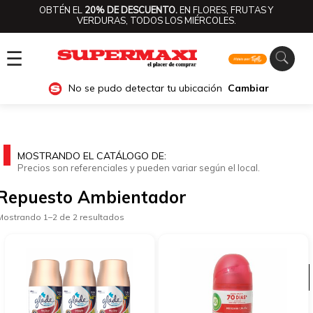
OBTÉN EL
20% DE DESCUENTO.
EN FLORES, FRUTAS Y
VERDURAS, TODOS LOS MIÉRCOLES.
☰
No se pudo detectar tu ubicación
Cambiar
MOSTRANDO EL CATÁLOGO DE:
Precios son referenciales y pueden variar según el local.
Repuesto Ambientador
Mostrando 1–2 de 2 resultados
Ver categorías