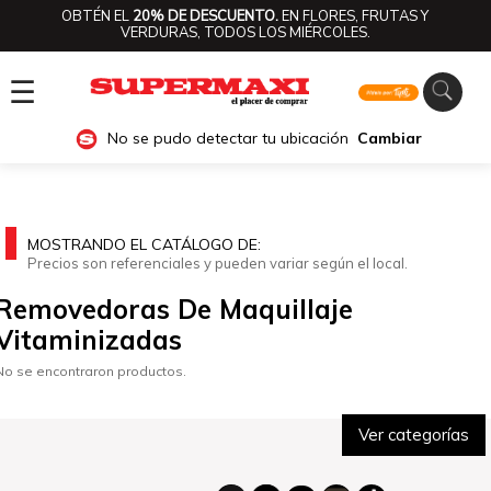
OBTÉN EL
20% DE DESCUENTO.
EN FLORES, FRUTAS Y
VERDURAS, TODOS LOS MIÉRCOLES.
☰
No se pudo detectar tu ubicación
Cambiar
MOSTRANDO EL CATÁLOGO DE:
Precios son referenciales y pueden variar según el local.
Removedoras De Maquillaje
Vitaminizadas
No se encontraron productos.
Ver categorías