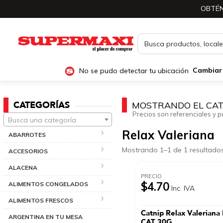
OBTÉN
No se pudo detectar tu ubicación
Cambiar
CATEGORÍAS
MOSTRANDO EL CAT
Precios son referenciales y p
Busca una categoría
Relax Valeriana
ABARROTES
Mostrando 1–1 de 1 resultado
ACCESORIOS
ALACENA
PRECIO
$4.70
ALIMENTOS CONGELADOS
Inc. IVA
ALIMENTOS FRESCOS
Catnip Relax Valerian
ARGENTINA EN TU MESA
CAT 30G