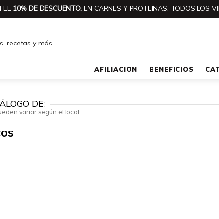
 EL
10% DE DESCUENTO.
EN CARNES Y PROTEÍNAS, TODOS LOS VI
AFILIACIÓN
BENEFICIOS
CA
ÁLOGO DE:
ueden variar según el local.
cos